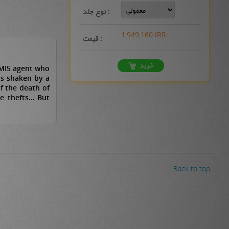
نوع جلد :
1,949,160 IRR
قیمت :
خرید
 MI5 agent who
is shaken by a
f the death of
he thefts… But
Back to top