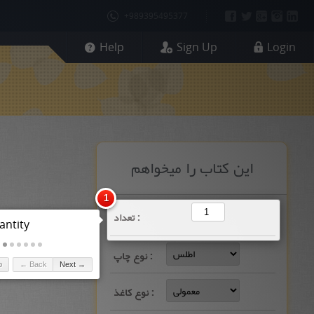
+989395495377
Help
Sign Up
Login
این کتاب را میخواهم
1
تعداد :
antity
نوع چاپ :
p
← Back
Next →
نوع کاغذ :