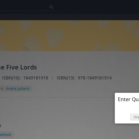
s
he Five Lords
|
ISBN(10) : 1849181918
ISBN(13) : 978-1849181914
Andre Juillard
Enter Qu
4
Ski
s
nebook